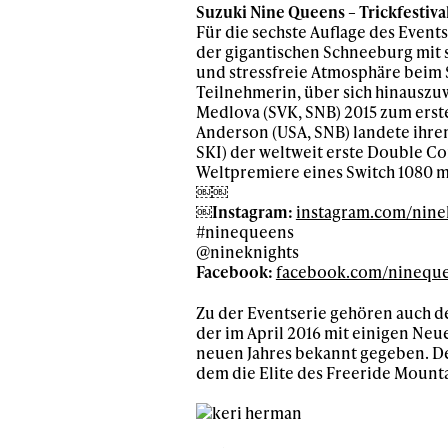
Suzuki Nine Queens – Trickfestiv
Für die sechste Auflage des Event
der gigantischen Schneeburg mit 
und stressfreie Atmosphäre beim 
Teilnehmerin, über sich hinauszu
Medlova (SVK, SNB) 2015 zum ers
Anderson (USA, SNB) landete ihren
SKI) der weltweit erste Double Co
Weltpremiere eines Switch 1080 m
￼￼
￼Instagram:
instagram.com/nine
#ninequeens
@nineknights
Facebook:
facebook.com/ninequ
Zu der Eventserie gehören auch d
der im April 2016 mit einigen Ne
neuen Jahres bekannt gegeben. De
dem die Elite des Freeride Mounta