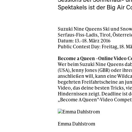
Spektakels ist der Big Air C
Suzuki Nine Queens Ski und Sno
Serfaus-Fiss-Ladis, Tirol, Österrei
Datum: 13.–18. März 2016
Alwa
Public Contest Day: Freitag, 18. M
Become a Queen –Online Video C
Wer beim Suzuki Nine Queens dab
first
(USA), Jenny Jones (GBR) oder i
anschließen will, kann eine Wildc
begehrten Freifahrtscheine an ju
Video, das deine besten Tricks, vi
Sign up to our news
Hindernissen zeigt. Deadline ist d
date on the latest
„Become A Queen”-Video Competit
happenings in free
Emma Dahlstrom