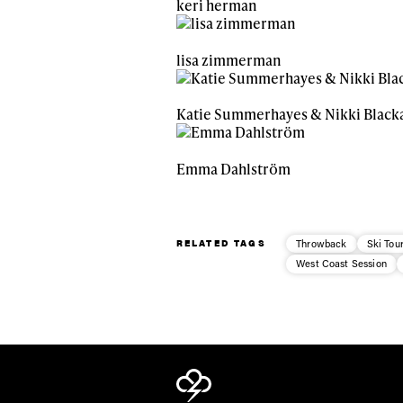
keri herman
lisa zimmerman
Katie Summerhayes & Nikki Blacka
Emma Dahlström
RELATED TAGS
Throwback
Ski Tou
West Coast Session