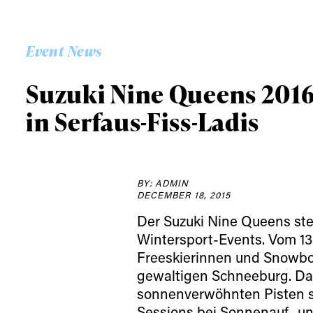
Event News
Suzuki Nine Queens 201
in Serfaus-Fiss-Ladis
BY: ADMIN
DECEMBER 18, 2015
Der Suzuki Nine Queens steh
Wintersport-Events. Vom 13.
Freeskierinnen und Snowboa
gewaltigen Schneeburg. Das
sonnenverwöhnten Pisten si
Sessions bei Sonnenauf- u