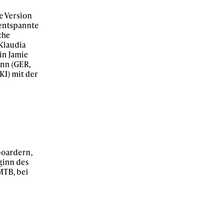
e Version
 entspannte
che
Klaudia
in Jamie
ann (GER,
KI) mit der
boardern,
ginn des
MTB, bei