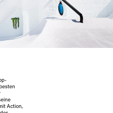
op-
tbesten
r
seine
it Action,
 des