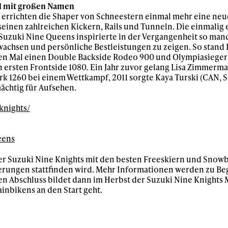
al mit großen Namen
s errichten die Shaper von Schneestern einmal mehr eine neu
seinen zahlreichen Kickern, Rails und Tunneln. Die einmalig
Suzuki Nine Queens inspirierte in der Vergangenheit so man
wachsen und persönliche Bestleistungen zu zeigen. So stand 
ten Mal einen Double Backside Rodeo 900 und Olympiasieger
 ersten Frontside 1080. Ein Jahr zuvor gelang Lisa Zimmerm
rk 1260 bei einem Wettkampf, 2011 sorgte Kaya Turski (CAN, S
ächtig für Aufsehen.
knights/
eens
er Suzuki Nine Knights mit den besten Freeskiern und Snow
uerungen stattfinden wird. Mehr Informationen werden zu Be
n Abschluss bildet dann im Herbst der Suzuki Nine Knights 
inbikens an den Start geht.