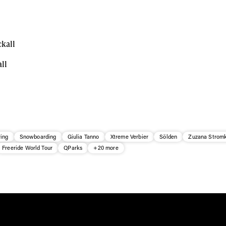
ll
ring
Snowboarding
Giulia Tanno
Xtreme Verbier
Sölden
Zuzana Strom
Freeride World Tour
QParks
+20 more