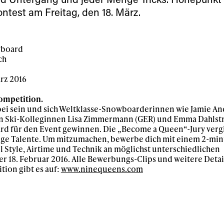
ontest am Freitag, den 18. März.
wboard
ch
ys get
ärz 2016
ompetition.
ei sein und sich Weltklasse-Snowboarderinnen wie Jamie A
 tracks
hren Ski-Kolleginnen Lisa Zimmermann (GER) und Emma Dahls
ard für den Event gewinnen. Die „Become a Queen“-Jury vergi
nge Talente. Um mitzumachen, bewerbe dich mit einem 2-mi
First Name
Last n
el Style, Airtime und Technik an möglichst unterschiedlichen
letter to stay up-to-
er 18. Februar 2016. Alle Bewerbungs-Clips und weitere Detai
 news, videos and
ion gibt es auf:
www.ninequeens.com
Email address*
skiing.
Privacy Policy
We will handle your data with care and will neve
For details read our privacy policy.
* mandatory field